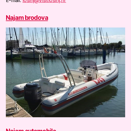
E-mail:
losinj@visitlosinj.hr
Najam brodova