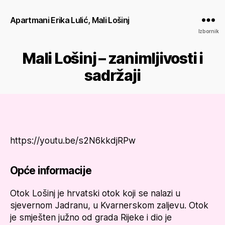
Apartmani Erika Lulić, Mali Lošinj
Izbornik
Mali Lošinj – zanimljivosti i
sadržaji
https://youtu.be/s2N6kkdjRPw
Opće informacije
Otok Lošinj je hrvatski otok koji se nalazi u
sjevernom Jadranu, u Kvarnerskom zaljevu. Otok
je smješten južno od grada Rijeke i dio je