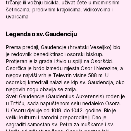
trčanje ili vožnju bicikla, uživat ćete u miomirisnim
šetnicama, predivnim krajolicima, vidikovcima i
uvalicama.
Legenda o sv. Gaudenciju
Prema predaji, Gaudencije (hrvatski Veseljko) bio
je redovnik benediktinac i osorski biskup.
Protjeran je iz grada i živio u spilji na Osoršćici.
Osorčica je brdo između mjesta Osor i Nerezine, a
njegov najviši vrh je Televrin visine 588 m. U
osorskoj katedrali nalazi se kip sv. Gaudencija, oko
njegovih nogu obavija se zmija.
Sveti Gaudencije (Gaudentius Auxerensis) rođen je
u Tržiću, sada napuštenom selu nedaleko Osora.
U Osoru djeluje od 1018. do 1042. godine. Bio je
veliki kulturni i narodni preporoditelj. Dao je
sagraditi samostan sv. Petra za muškarce i sv.