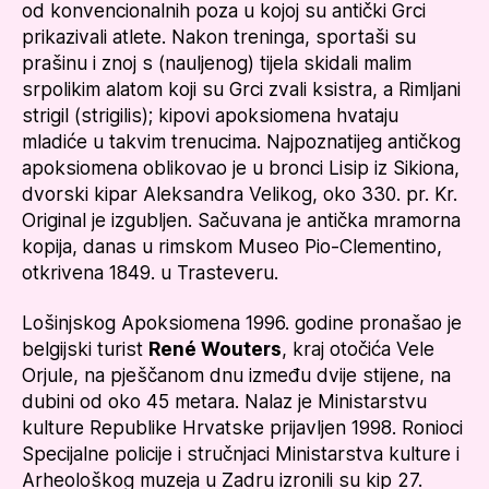
od konvencionalnih poza u kojoj su antički Grci
prikazivali atlete. Nakon treninga, sportaši su
prašinu i znoj s (nauljenog) tijela skidali malim
srpolikim alatom koji su Grci zvali ksistra, a Rimljani
strigil (strigilis); kipovi apoksiomena hvataju
mladiće u takvim trenucima. Najpoznatijeg antičkog
apoksiomena oblikovao je u bronci Lisip iz Sikiona,
dvorski kipar Aleksandra Velikog, oko 330. pr. Kr.
Original je izgubljen. Sačuvana je antička mramorna
kopija, danas u rimskom Museo Pio-Clementino,
otkrivena 1849. u Trasteveru.
Lošinjskog Apoksiomena 1996. godine pronašao je
belgijski turist
René Wouters
, kraj otočića Vele
Orjule, na pješčanom dnu između dvije stijene, na
dubini od oko 45 metara. Nalaz je Ministarstvu
kulture Republike Hrvatske prijavljen 1998. Ronioci
Specijalne policije i stručnjaci Ministarstva kulture i
Arheološkog muzeja u Zadru izronili su kip 27.