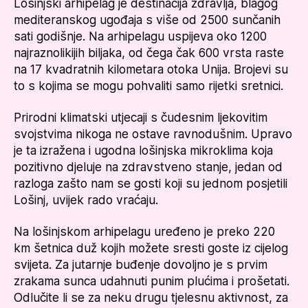
Lošinjski arhipelag je destinacija zdravlja, blagog
mediteranskog ugođaja s više od 2500 sunčanih
sati godišnje. Na arhipelagu uspijeva oko 1200
najraznolikijih biljaka, od čega čak 600 vrsta raste
na 17 kvadratnih kilometara otoka Unija. Brojevi su
to s kojima se mogu pohvaliti samo rijetki sretnici.
Prirodni klimatski utjecaji s čudesnim ljekovitim
svojstvima nikoga ne ostave ravnodušnim. Upravo
je ta izražena i ugodna lošinjska mikroklima koja
pozitivno djeluje na zdravstveno stanje, jedan od
razloga zašto nam se gosti koji su jednom posjetili
Lošinj, uvijek rado vraćaju.
Na lošinjskom arhipelagu uređeno je preko 220
km šetnica duž kojih možete sresti goste iz cijelog
svijeta. Za jutarnje buđenje dovoljno je s prvim
zrakama sunca udahnuti punim plućima i prošetati.
Odlučite li se za neku drugu tjelesnu aktivnost, za