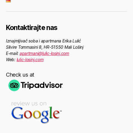
Kontaktirajte nas
Iznajmljivač soba i apartmana Erika Lulić
Silvire Tommasini 8, HR-51550 Mali Lošinj
E-mail:
apartmani@lulic-losinj.com
Web:
lulic-losinj.com
Check us at