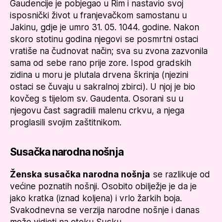
Gaudencije je pobjegao u Rim i nastavio svoj
isposnički život u franjevačkom samostanu u
Jakinu, gdje je umro 31. 05. 1044. godine. Nakon
skoro stotinu godina njegovi se posmrtni ostaci
vratiše na čudnovat način; sva su zvona zazvonila
sama od sebe rano prije zore. Ispod gradskih
zidina u moru je plutala drvena škrinja (njezini
ostaci se čuvaju u sakralnoj zbirci). U njoj je bio
kovčeg s tijelom sv. Gaudenta. Osorani su u
njegovu čast sagradili malenu crkvu, a njega
proglasili svojim zaštitnikom.
Susačka narodna nošnja
Ženska susačka narodna nošnja
se razlikuje od
većine poznatih nošnji. Osobito obilježje je da je
jako kratka (iznad koljena) i vrlo žarkih boja.
Svakodnevna se verzija narodne nošnje i danas
može vidjeti na otoku Susku.