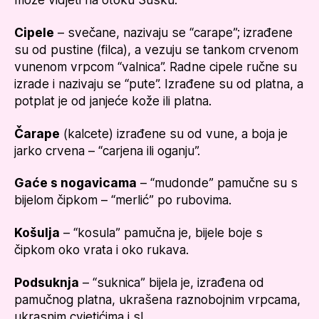
Cipele
– svečane, nazivaju se “carape”; izrađene
su od pustine (filca), a vezuju se tankom crvenom
vunenom vrpcom “valnica”. Radne cipele ručne su
izrade i nazivaju se “pute”. Izrađene su od platna, a
potplat je od janjeće kože ili platna.
Čarape
(kalcete) izrađene su od vune, a boja je
jarko crvena – “carjena ili oganju”.
Gaće s nogavicama
– “mudonde” pamučne su s
bijelom čipkom – “merlić” po rubovima.
Košulja
– “kosula” pamučna je, bijele boje s
čipkom oko vrata i oko rukava.
Podsuknja
– “suknica” bijela je, izrađena od
pamučnog platna, ukrašena raznobojnim vrpcama,
ukrasnim cvjetićima i sl.