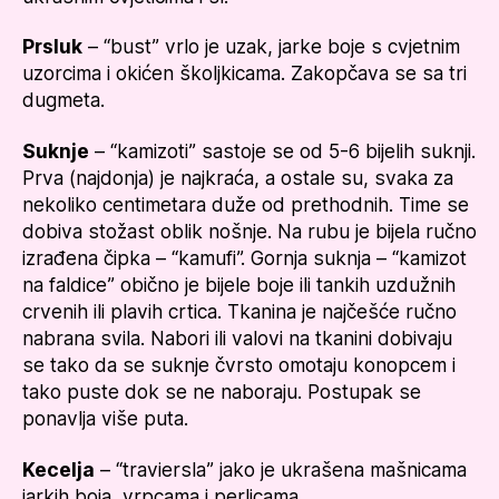
Prsluk
– “bust” vrlo je uzak, jarke boje s cvjetnim
uzorcima i okićen školjkicama. Zakopčava se sa tri
dugmeta.
Suknje
– “kamizoti” sastoje se od 5-6 bijelih suknji.
Prva (najdonja) je najkraća, a ostale su, svaka za
nekoliko centimetara duže od prethodnih. Time se
dobiva stožast oblik nošnje. Na rubu je bijela ručno
izrađena čipka – “kamufi”. Gornja suknja – “kamizot
na faldice” obično je bijele boje ili tankih uzdužnih
crvenih ili plavih crtica. Tkanina je najčešće ručno
nabrana svila. Nabori ili valovi na tkanini dobivaju
se tako da se suknje čvrsto omotaju konopcem i
tako puste dok se ne naboraju. Postupak se
ponavlja više puta.
Kecelja
– “traviersla” jako je ukrašena mašnicama
jarkih boja, vrpcama i perlicama.