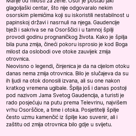
Marije od milosti za žene. Osor je postao jaki
glagoljaški centar, što nije odgovaralo nekim
osorskim plemićima koji su iskoristili nestabilnost u
papinskoj državi i nasrnuli na njega. Gaudencije
bježi i sakriva se na Osorščici i u tamnoj špilji
provodi godinu prognaničkog života. Kako je špilja
bila puna zmija, čineći pokoru isprosio je kod Boga
milost da oslobodi ove otoke zauvijek zmija
otrovnica.
Neovisno o legendi, činjenica je da na cijelom otoku
danas nema zmija otrovnica. Bilo je slučajeva da su
ih ljudi na otok donosili izvana, ali su one nakon
kratkog vremena ugibale. Špilja još i danas postoji
pod nazivom Jama Svetog Gaudencija, a turisti je
rado posjećuju na putu prema Televrinu, najvišem
vrhu Osorščice, a time i otoka. Posjetitelji špilje
često uzmu kamenčić iz špilje kao suvenir, ali i
zaštitu od zmija otrovnica bilo gdje u svijetu.