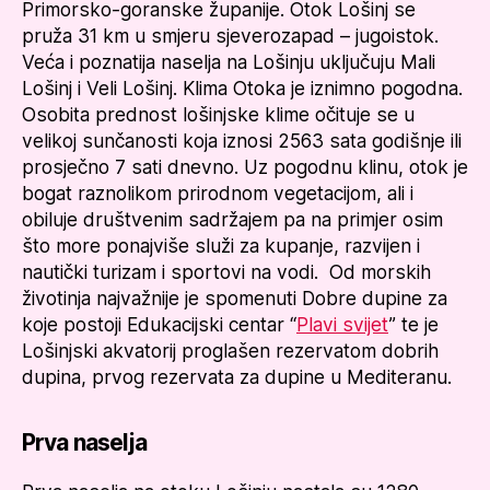
Primorsko-goranske županije. Otok Lošinj se
pruža 31 km u smjeru sjeverozapad – jugoistok.
Veća i poznatija naselja na Lošinju uključuju Mali
Lošinj i Veli Lošinj. Klima Otoka je iznimno pogodna.
Osobita prednost lošinjske klime očituje se u
velikoj sunčanosti koja iznosi 2563 sata godišnje ili
prosječno 7 sati dnevno. Uz pogodnu klinu, otok je
bogat raznolikom prirodnom vegetacijom, ali i
obiluje društvenim sadržajem pa na primjer osim
što more ponajviše služi za kupanje, razvijen i
nautički turizam i sportovi na vodi. Od morskih
životinja najvažnije je spomenuti Dobre dupine za
koje postoji Edukacijski centar “
Plavi svijet
” te je
Lošinjski akvatorij proglašen rezervatom dobrih
dupina, prvog rezervata za dupine u Mediteranu.
Prva naselja