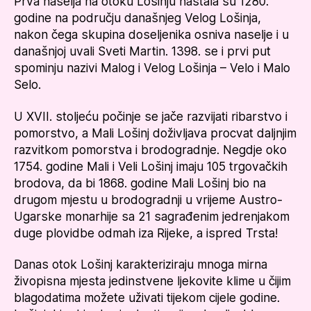
Prva naselja na otoku Lošinju nastala su 1280.
godine na području današnjeg Velog Lošinja,
nakon čega skupina doseljenika osniva naselje i u
današnjoj uvali Sveti Martin. 1398. se i prvi put
spominju nazivi Malog i Velog Lošinja – Velo i Malo
Selo.
U XVII. stoljeću počinje se jače razvijati ribarstvo i
pomorstvo, a Mali Lošinj doživljava procvat daljnjim
razvitkom pomorstva i brodogradnje. Negdje oko
1754. godine Mali i Veli Lošinj imaju 105 trgovačkih
brodova, da bi 1868. godine Mali Lošinj bio na
drugom mjestu u brodogradnji u vrijeme Austro-
Ugarske monarhije sa 21 sagrađenim jedrenjakom
duge plovidbe odmah iza Rijeke, a ispred Trsta!
Danas otok Lošinj karakteriziraju mnoga mirna
živopisna mjesta jedinstvene ljekovite klime u čijim
blagodatima možete uživati tijekom cijele godine.