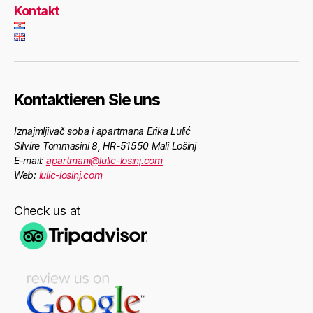
Kontakt
Kontaktieren Sie uns
Iznajmljivač soba i apartmana Erika Lulić
Silvire Tommasini 8, HR-51550 Mali Lošinj
E-mail:
apartmani@lulic-losinj.com
Web:
lulic-losinj.com
Check us at